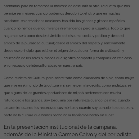
asentadas, para no tomarnos la molestia de descubrir al otro. (?) el otro que nos
permite ser mejores cuando podemos descubrirlo; el otro que en muchas
ocasiones, en demasiadas ocasiones, han sido los gitanos y gitanas españoles
cuando no hemos querido mirarlos ni entenderlos pero sí juzgarlos. Todo lo que
hagamos será poco desde el ámbito del discurso social y político y desde el
ámbito de la pluralidad cultural; desde el ámbito del respeto y sencillamente
desde ese principio que está en el origen de cualquier forma de civilización y
educación de los seres humanos que significa compartir y compartir en este caso
en un espacio de interculturalidad en nuestro país.
Como Ministra de
Cultura
, pero sobre todo como ciudadana de a pie, como mujer
que vive en el mundo de la cultura y, si se me permite decirlo, como andaluza, sé
que alguna de las grandes aportaciones de mi país pertenecen con mucha
rotundidad a los gitanos. Soy lorquiana por naturaleza cuando los miro, cuando
los admiro cuando les reconozco sus méritos y cuando soy consciente de que una
parte de la cultura que hemos hecho no la habríamos hecho sin ellos?.
En la presentación institucional de la campaña,
además de
la Ministra Carmen Calvo
y del periodista