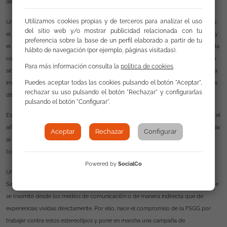
de juzgarlos?
.
Utilizamos cookies propias y de terceros para analizar el uso
Uno de los valores preconizados por
la Fundación Secretariado General
Gitano es
del sitio web y/o mostrar publicidad relacionada con tu
el de la dignidad y la justicia, promoviendo la ciudadanía de la comunidad gitana y
preferencia sobre la base de un perfil elaborado a partir de tu
el ejercicio pleno de sus derechos en
la sociedad. La
defensa de la ciudadanía de la
hábito de navegación (por ejemplo, páginas visitadas).
comunidad gitana en nuestro Estado pasa por la mejora de su imagen social. Han
Para más información consulta la
política de cookies
.
sido muchos y variados los intentos por mejorarla; pero todavía es persistente una
Puedes aceptar todas las cookies pulsando el botón "Aceptar",
imagen social negativa hacia los gitanos y gitanas, que desemboca en actuaciones
rechazar su uso pulsando el botón "Rechazar" y configurarlas
discriminatorias.
pulsando el botón "Configurar".
Esta Entidad ha tenido siembre muy presente este problema y, sobre todo desde el
año
2003, ha
trabajado en la línea de crear una estrategia de comunicación, dirigida
Aceptar
Rechazar
Configurar
al conjunto de la sociedad, que permita atajar los prejuicios y estereotipos que
todavía existen hacia la comunidad gitana.
Powered by
SocialCo
Un estudio reciente encargado por la Fundación y realizado por
la consultora
Salvetti
& Llombart revela que estos estereotipos provienen más de la imagen que
se trasmite desde los medios de comunicación o de manera indirecta que de
experiencias vividas directamente. Por ello, nace el compromiso de la
FSGG
por
trabajar contra estos estereotipos y pone en marcha una campaña de