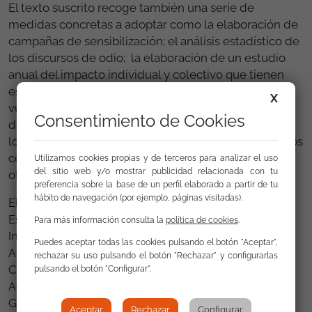
El texto suscrito recoge también una serie de
medidas concretas a adoptar como la elaboración de
campañas de sensibilización; el análisis estadístico de
los discursos de odio; la elaboración de un estudio
anual del impacto individual y colectivo que tienen
estos mensajes en las personas en situaciones de
X
vulnerabilidad o la formación en materia de discurso
Consentimiento de Cookies
de odio en los entornos laborales, al funcionariado, a
los Cuerpos y Fuerzas de Seguridad del Estado, en los
centros educativos y en el ámbito sanitario, entre
Utilizamos cookies propias y de terceros para analizar el uso
del sitio web y/o mostrar publicidad relacionada con tu
otras.
preferencia sobre la base de un perfil elaborado a partir de tu
hábito de navegación (por ejemplo, páginas visitadas).
El Pacto Social ha sido firmado por la Federación
Estatal de Lesbianas, Gais, Trans, Bisexuales,
Para más información consulta la
política de cookies
.
Intersexuales y más (FELGTBI+); Fundación Triángulo;
Puedes aceptar todas las cookies pulsando el botón "Aceptar",
Asociación Chrysallis; Fundación ONCE; CERMI;
rechazar su uso pulsando el botón "Rechazar" y configurarlas
Cesida; el Consejo de la Juventud de España; Red
pulsando el botón "Configurar".
Acoge; CEAR; HOGAR SÍ; Fundación Secretariado
Gitano; CCOO y UGT. Estas organizaciones han
Aceptar
Rechazar
Configurar