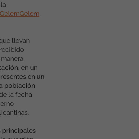
la
GelemGelem
.
que llevan
recibido
e manera
tación
, en un
presentes en un
la población
de la fecha
ierno
icantinas.
s principales