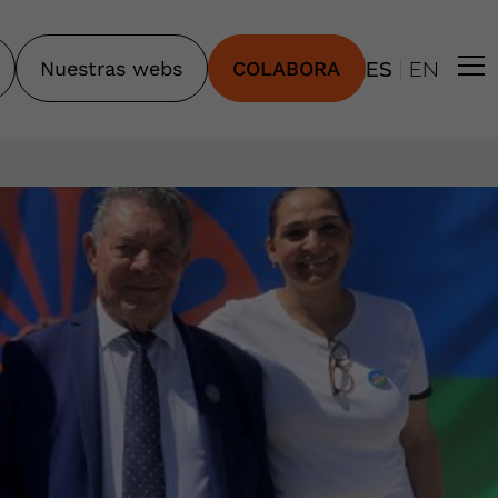
|
Nuestras webs
COLABORA
ES
EN