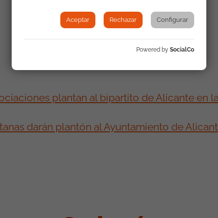
Aceptar
Rechazar
Configurar
Powered by
SocialCo
aciones plantan al bipartito de Alicante en la
nas darán plantón al Ayuntamiento de Alicante 