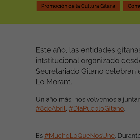
Promoción de la Cultura Gitana
Comu
Este año, las entidades gitana
intstitucional organizado des
Secretariado Gitano celebran e
Lo Morant.
Un año más, nos volvemos a juntar 
#8deAbril
,
#DiaPuebloGitano
.
Es
#MuchoLoQueNosUne
. Durant