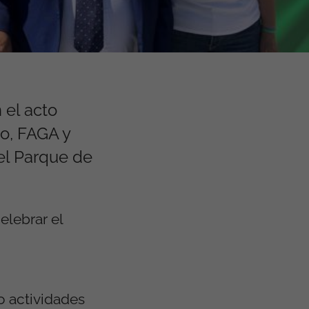
 el acto
do, FAGA y
 el Parque de
elebrar el
o actividades