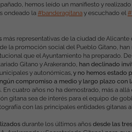
pañado, hemos leído un manifiesto y realizado 
s ondeado la
#banderagitana
y escuchado el
#
s
más representativas de la ciudad de Alicante 
de la promoción social del Pueblo Gitano, han 
stitucional que el Ayuntamiento ha preparado. D
ariado Gitano y Arakerando,
han declinado invi
unicipales y autonómicas
, y no hemos estado 
ningún compromiso a medio y largo plazo con 
s. En cuatro años no ha demostrado, más a allá 
tión gitana sea de interés para el equipo de gob
tografía con las principales entidades gitanas al
lizados
durante los últimos años
desde las tre