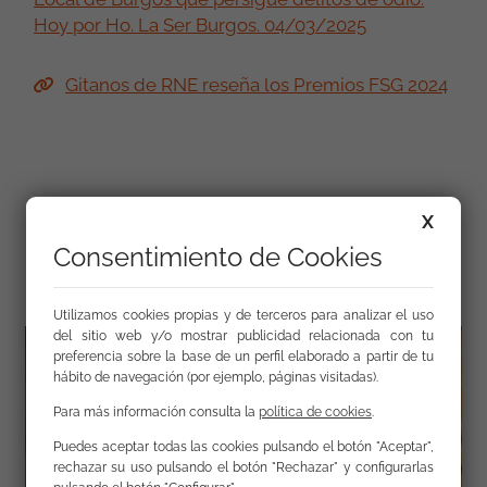
Hoy por Ho. La Ser Burgos. 04/03/2025
Gitanos de RNE reseña los Premios FSG 2024
X
Galería
Consentimiento de Cookies
Utilizamos cookies propias y de terceros para analizar el uso
del sitio web y/o mostrar publicidad relacionada con tu
preferencia sobre la base de un perfil elaborado a partir de tu
hábito de navegación (por ejemplo, páginas visitadas).
Para más información consulta la
política de cookies
.
Puedes aceptar todas las cookies pulsando el botón "Aceptar",
rechazar su uso pulsando el botón "Rechazar" y configurarlas