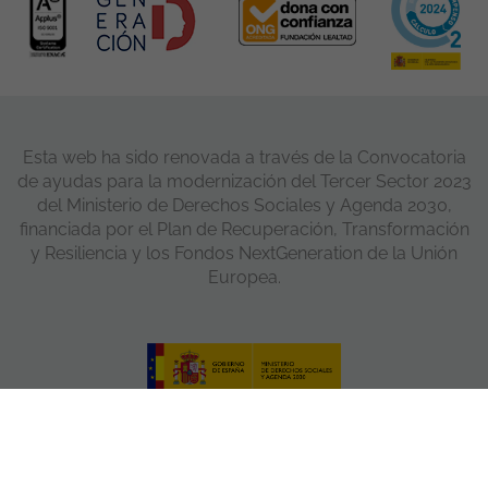
Esta web ha sido renovada a través de la Convocatoria
de ayudas para la modernización del Tercer Sector 2023
del Ministerio de Derechos Sociales y Agenda 2030,
financiada por el Plan de Recuperación, Transformación
y Resiliencia y los Fondos NextGeneration de la Unión
Europea.