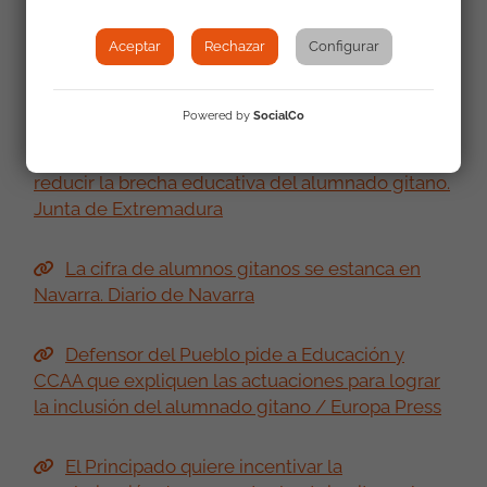
O presidente do Parlamento reuníuse con
Aceptar
Rechazar
Configurar
representantes da Fundación Secretariado
Gitano. Parlamento de Galicia
Powered by
SocialCo
La Junta refuerza los programas de éxito para
reducir la brecha educativa del alumnado gitano.
Junta de Extremadura
La cifra de alumnos gitanos se estanca en
Navarra. Diario de Navarra
Defensor del Pueblo pide a Educación y
CCAA que expliquen las actuaciones para lograr
la inclusión del alumnado gitano / Europa Press
El Principado quiere incentivar la