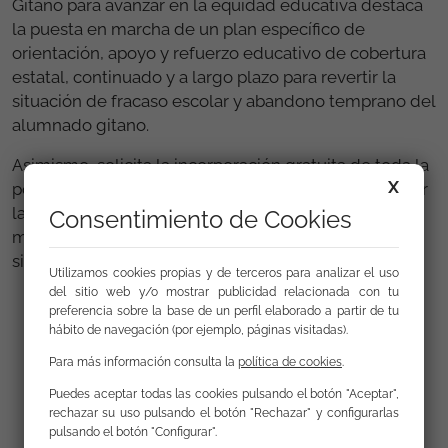
Gitano para avanzar en la equidad educativa destaca
la puesta en marcha de un plan específico de
orientación, apoyo y refuerzo educativo de cobertura
estatal, continuado y a largo plazo para revertir la
situación de fracaso escolar y abandono temprano del
alumnado gitano.
Asimismo, solicita la incorporación gratuita de toda la
X
población gitana a la educación infantil para combatir
la desigualdad ya en edades tempranas. Y demanda
Consentimiento de Cookies
mecanismos correctores para revertir y prevenir la
situación de segregación escolar.
Utilizamos cookies propias y de terceros para analizar el uso
del sitio web y/o mostrar publicidad relacionada con tu
preferencia sobre la base de un perfil elaborado a partir de tu
hábito de navegación (por ejemplo, páginas visitadas).
Enlaces
Para más información consulta la
política de cookies
.
Puedes aceptar todas las cookies pulsando el botón "Aceptar",
Estudio Situación Educativa del Alumnado
rechazar su uso pulsando el botón "Rechazar" y configurarlas
Gitano en España
pulsando el botón "Configurar".