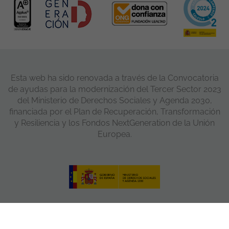
Esta web ha sido renovada a través de la Convocatoria
de ayudas para la modernización del Tercer Sector 2023
del Ministerio de Derechos Sociales y Agenda 2030,
financiada por el Plan de Recuperación, Transformación
y Resiliencia y los Fondos NextGeneration de la Unión
Europea.