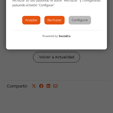
rechazar su uso pulsando el botón "Rechazar" y configurarlas
pulsando el botón "Configurar".
Web #LecciónGitana
Aceptar
Rechazar
Configurar
Consigue tu LECCIÓN GITANA
Powered by
SocialCo
Volver a Actualidad
Compartir
: