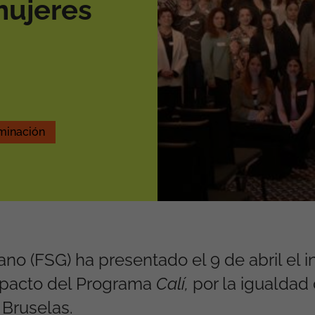
mujeres
iminación
no (FSG) ha presentado el 9 de abril el 
mpacto del Programa
Calí,
por la igualdad 
 Bruselas.