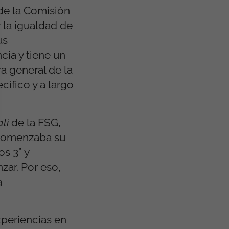
de la Comisión
 la igualdad de
us
cia y tiene un
ra general de la
cífico y a largo
alí
de la FSG,
comenzaba su
s 3” y
zar. Por eso,
a
periencias en