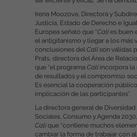
ser eficiente y eficaz. Se ha demostra
Irena Moozova, Directora y Subdire
Justicia, Estado de Derecho e Igua
Europea señaló que “
Calí
es buen e
el antigitanismo y llegar a los má
conclusiones del
Calí
son válidas p
Prats, directora del Área de Relac
que “el programa
Calí
incorpora la 
de resultados y el compromiso soci
Es esencial la cooperación público-p
implicación de las participantes”.
La directora general de Diversidad 
Sociales, Consumo y Agenda 2030, P
Calí
que “contiene muchos elementos
cambiar la forma de trabajar con al