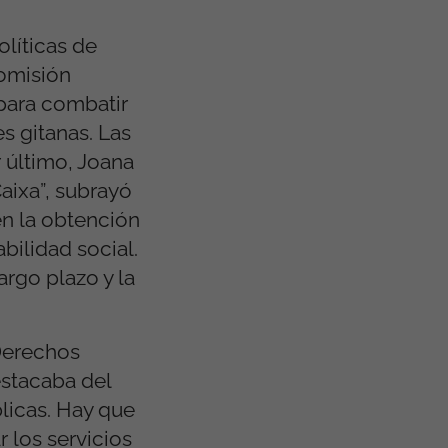
olíticas de
Comisión
para combatir
s gitanas. Las
r último, Joana
aixa”, subrayó
en la obtención
bilidad social.
argo plazo y la
 Derechos
estacaba del
licas. Hay que
 los servicios