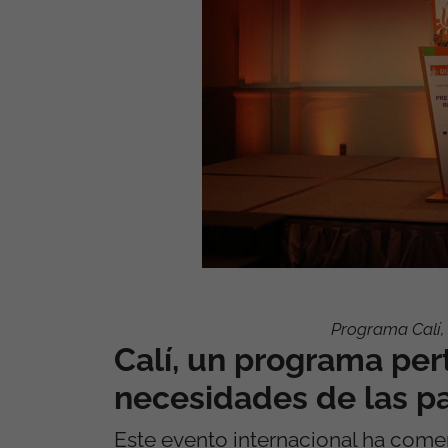
Programa Calí,
Calí, un programa pert
necesidades de las pa
Este evento internacional ha comen