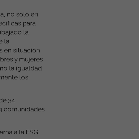
a, no solo en
ecíficas para
abajado la
e la
s en situación
mbres y mujeres
mo la igualdad
lmente los
de 34
 14 comunidades
erna a la FSG,