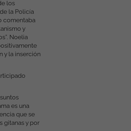
de los
de la Policía
ero comentaba
tanismo y
s”. Noelia
positivamente
 y la inserción
articipado
Asuntos
rama es una
iencia que se
s gitanas y por