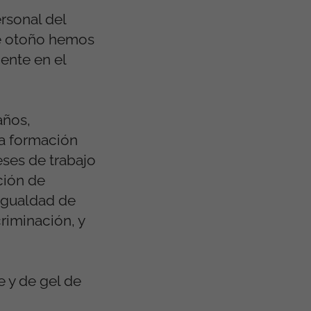
rsonal del
te otoño hemos
ente en el
años,
na formación
ses de trabajo
ción de
 igualdad de
criminación, y
 y de gel de