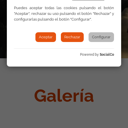
Puedes aceptar todas las cookies pulsando el botón
"Aceptar", rechazar su uso pulsando el botón "Rechazar" y
configurarlas pulsando el botón "Configurar".
Aceptar
Rechazar
Configurar
Powered by
SocialCo
Galería