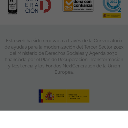
Esta web ha sido renovada a través de la Convocatoria
de ayudas para la modernización del Tercer Sector 2023
del Ministerio de Derechos Sociales y Agenda 2030,
financiada por el Plan de Recuperación, Transformación
y Resiliencia y los Fondos NextGeneration de la Unión
Europea.