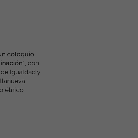
 un coloquio
minación"
, con
de Igualdad y
illanueva
o étnico