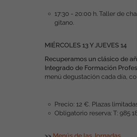
17:30 - 20:00 h. Taller de c
gitano.
MIÉRCOLES 13 Y JUEVES 14
Recuperamos un clásico de año
Integrado de Formación Profesi
menú degustación cada día, con 
Precio: 12 €. Plazas limitadas
Obligatorio reserva: T: 985 1
>>
Menús de las Jornadas