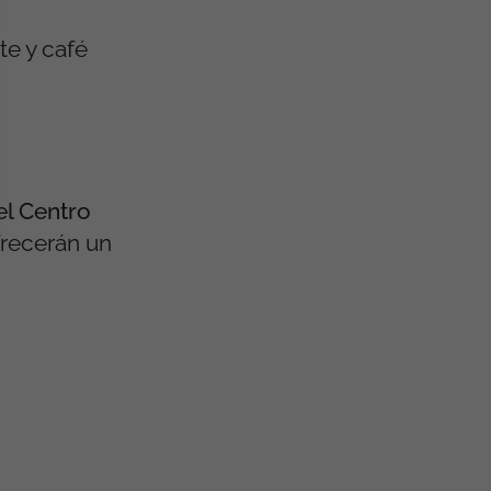
te y café
el Centro
frecerán un