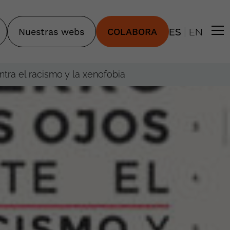
|
Nuestras webs
COLABORA
ES
EN
ntra el racismo y la xenofobia