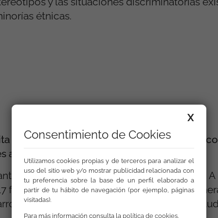
tereotipos y las situaciones discriminatorias ex
inorías étnicas.
X
Consentimiento de Cookies
ita mensual del Mercado Artesano y Ecológico
es actividades:
Utilizamos cookies propias y de terceros para analizar el
uso del sitio web y/o mostrar publicidad relacionada con
antil "Los objetivos del desarrollo sostenible". A
tu preferencia sobre la base de un perfil elaborado a
 fotografías se pretende reflexionar de manera
partir de tu hábito de navegación (por ejemplo, páginas
visitadas).
arrollo Sostenible. Coordina Cruz Roja Juventud
Para más información consulta la
política de cookies
.