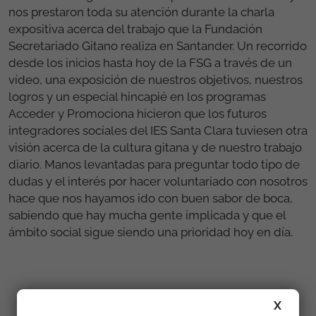
nos prestaron toda su atención durante la charla
expositiva acerca del trabajo que la Fundación
Secretariado Gitano realiza en Santander. Un recorrido
desde los inicios hasta hoy de la FSG a través de un
vídeo, una exposición de nuestros objetivos, nuestros
logros y un especial hincapié en los programas
Acceder y Promociona hicieron que los futuros
integradores sociales del IES Santa Clara tuviesen otra
visión acerca de la cultura gitana y de nuestro trabajo
diario. Manos levantadas para preguntar todo tipo de
dudas y el interés por hacer voluntariado con nosotros
hace que nos hayamos ido con buen sabor de boca,
sabiendo que hay mucha gente implicada y que el
ámbito social sigue siendo una prioridad hoy en día.
Galería
X