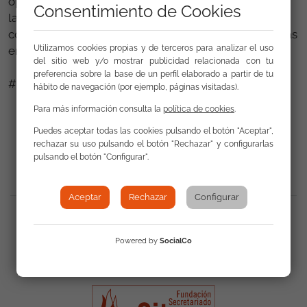
oportunidad para reafirmar nuestro compromiso con
Consentimiento de Cookies
la educación como motor de transformación, así
como para continuar acompañando a los niños y niñas
Utilizamos cookies propias y de terceros para analizar el uso
en su desarrollo personal, académico y social.
del sitio web y/o mostrar publicidad relacionada con tu
preferencia sobre la base de un perfil elaborado a partir de tu
#FondosEuropeos
hábito de navegación (por ejemplo, páginas visitadas).
Para más información consulta la
política de cookies
.
Puedes aceptar todas las cookies pulsando el botón "Aceptar",
Volver a Actualidad
rechazar su uso pulsando el botón "Rechazar" y configurarlas
pulsando el botón "Configurar".
Aceptar
Rechazar
Configurar
Compartir
:
Powered by
SocialCo