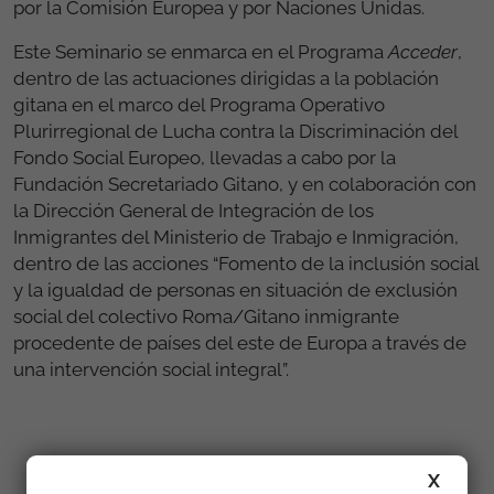
por la Comisión Europea y por Naciones Unidas.
Este Seminario se enmarca en el Programa
Acceder
,
dentro de las actuaciones dirigidas a la población
gitana en el marco del Programa Operativo
Plurirregional de Lucha contra la Discriminación del
Fondo Social Europeo, llevadas a cabo por la
Fundación Secretariado Gitano, y en colaboración con
la Dirección General de Integración de los
Inmigrantes del Ministerio de Trabajo e Inmigración,
dentro de las acciones “Fomento de la inclusión social
y la igualdad de personas en situación de exclusión
social del colectivo Roma/Gitano inmigrante
procedente de países del este de Europa a través de
una intervención social integral”.
Enlaces
X