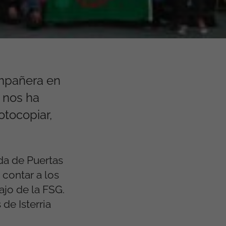
mpañera en
e nos ha
otocopiar,
da de Puertas
 contar a los
ajo de la FSG.
de Isterria