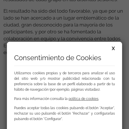
El resultado ha sido del todo favorable, ya que por un
lado se han acercado a un lugar emblemático de la
ciudad, gran desconocido para la mayoría de los
participantes, y por otro se ha fomentado la
colaboración en equipo y la convivencia entre todos.
Esperemos que tras esta bonita experiencia alguno
X
encuentre su vocación artística como fotógrafo.
Consentimiento de Cookies
Utilizamos cookies propias y de terceros para analizar el uso
del sitio web y/o mostrar publicidad relacionada con tu
preferencia sobre la base de un perfil elaborado a partir de tu
hábito de navegación (por ejemplo, páginas visitadas).
Para más información consulta la
política de cookies
.
Puedes aceptar todas las cookies pulsando el botón "Aceptar",
rechazar su uso pulsando el botón "Rechazar" y configurarlas
pulsando el botón "Configurar".