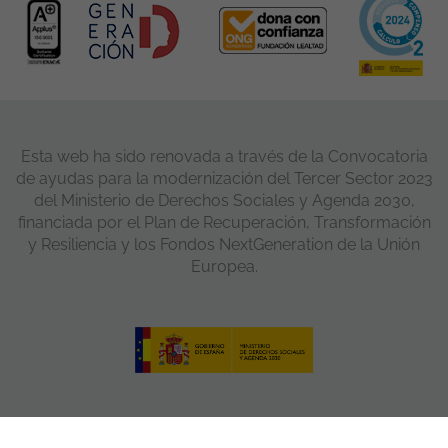
Esta web ha sido renovada a través de la Convocatoria
de ayudas para la modernización del Tercer Sector 2023
del Ministerio de Derechos Sociales y Agenda 2030,
financiada por el Plan de Recuperación, Transformación
y Resiliencia y los Fondos NextGeneration de la Unión
Europea.