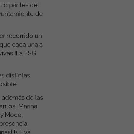
ticipantes del
Ayuntamiento de
er recorrido un
y que cada una a
vivas ¡La FSG
s distintas
osible.
o además de las
Santos, Marina
ay Moco,
 presencia
ias!!!), Eva