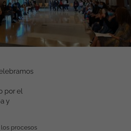
 Celebramos
 por el
a y
s los procesos