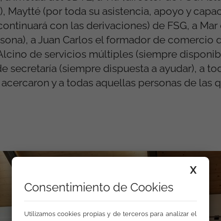
), Maytté (por toda su asistencia, apoyo y capa
continuará con las derivaciones) de FSG, a Mar
ersona), a Juan Carlos el formador de comercio 
lcino de servicios múltiples (siempre disponible
e secretaría (siempre dispuesta a ayudar), a to
acercaron y a todas aquellas personas de las 
X
Consentimiento de Cookies
Utilizamos cookies propias y de terceros para analizar el