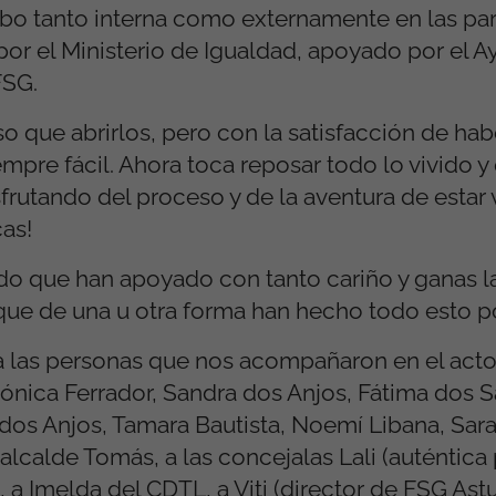
bo tanto interna como externamente en las par
r el Ministerio de Igualdad, apoyado por el 
 FSG.
o que abrirlos, pero con la satisfacción de hab
empre fácil. Ahora toca reposar todo lo vivido 
frutando del proceso y de la aventura de estar 
cas!
o que han apoyado con tanto cariño y ganas la
 que de una u otra forma han hecho todo esto p
a las personas que nos acompañaron en el act
 Mónica Ferrador, Sandra dos Anjos, Fátima dos 
 dos Anjos, Tamara Bautista, Noemí Libana, Sar
l alcalde Tomás, a las concejalas Lali (auténtica
 a Imelda del CDTL, a Viti (director de FSG Astur