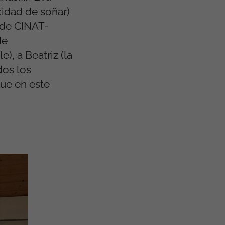
cidad de soñar)
 de CINAT-
de
), a Beatriz (la
dos los
que en este