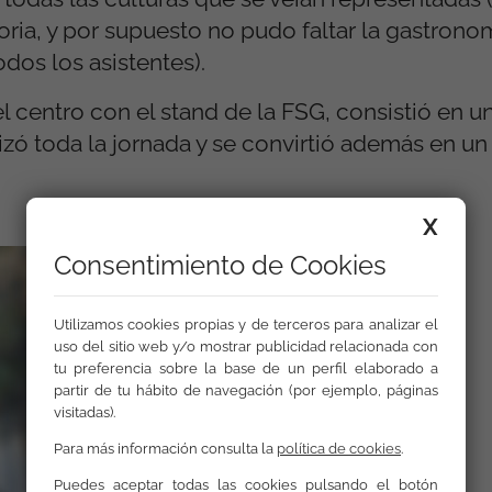
oria, y por supuesto no pudo faltar la gastrono
dos los asistentes).
 centro con el stand de la FSG, consistió en un
zó toda la jornada y se convirtió además en u
X
Consentimiento de Cookies
Utilizamos cookies propias y de terceros para analizar el
uso del sitio web y/o mostrar publicidad relacionada con
tu preferencia sobre la base de un perfil elaborado a
partir de tu hábito de navegación (por ejemplo, páginas
visitadas).
Para más información consulta la
política de cookies
.
Puedes aceptar todas las cookies pulsando el botón