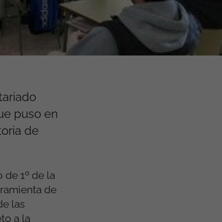
tariado
que puso en
oria de
 de 1º de la
rramienta de
de las
to a la