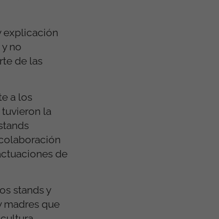
y explicación
 y no
rte de las
e a los
tuvieron la
 stands
 colaboración
 actuaciones de
hos stands y
 y madres que
cultura,