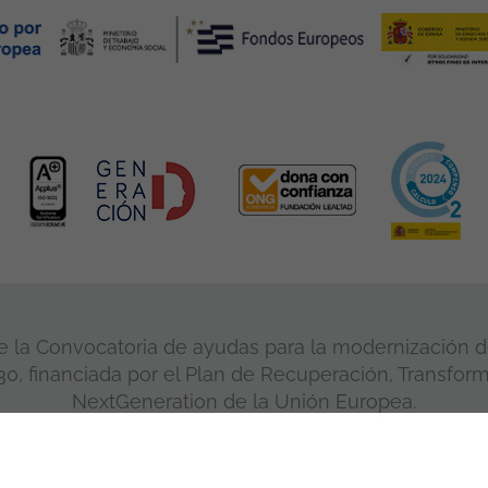
 la Convocatoria de ayudas para la modernización de
, financiada por el Plan de Recuperación, Transform
NextGeneration de la Unión Europea.