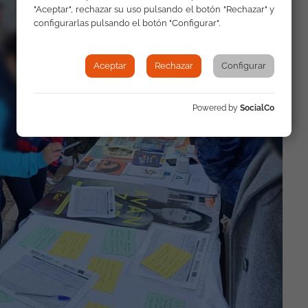
"Aceptar", rechazar su uso pulsando el botón "Rechazar" y
configurarlas pulsando el botón "Configurar".
Aceptar
Rechazar
Configurar
Powered by
SocialCo