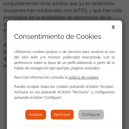
conjuntamente otros artistas que ya en anteriores
ocasiones han colaborado con al FSG, y que han sido
premiados en la modalidad de promoción de la
cultura, en la "Entrega de premios 8 de abril" que la
X
FSG Almería, viene celebrando desde hace dos años.
Consentimiento de Cookies
Al término de las jornadas, la valoración general de
todas las personas que decidieron colaborar con su
Utilizamos cookies propias y de terceros para analizar el uso
del sitio web y/o mostrar publicidad relacionada con tu
donativo a a la entrada, fue bastante positiva
preferencia sobre la base de un perfil elaborado a partir de tu
mostrando actitudes de agradecimiento.
hábito de navegación (por ejemplo, páginas visitadas).
Para más información consulta la
política de cookies
.
Puedes aceptar todas las cookies pulsando el botón "Aceptar",
rechazar su uso pulsando el botón "Rechazar" y configurarlas
pulsando el botón "Configurar".
Aceptar
Rechazar
Configurar