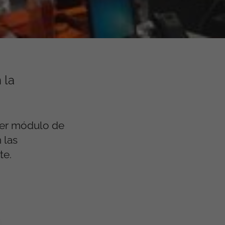
 la
mer módulo de
 las
te.