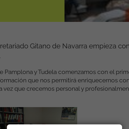
retariado Gitano de Navarra empieza con
.
 de Pamplona y Tudela comenzamos con el pri
 Formación que nos permitirá enriquecernos con
la vez que crecemos personal y profesionalmen