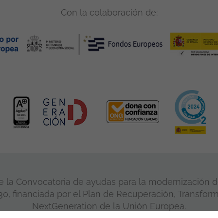
Con la colaboración de:
 la Convocatoria de ayudas para la modernización de
, financiada por el Plan de Recuperación, Transform
NextGeneration de la Unión Europea.