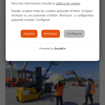
Para más información consulta la
política de cookies
.
Puedes aceptar todas las cookies pulsando el botón "Aceptar",
rechazar su uso pulsando el botón "Rechazar" y configurarlas
pulsando el botón "Configurar".
Aceptar
Rechazar
Configurar
Powered by
SocialCo