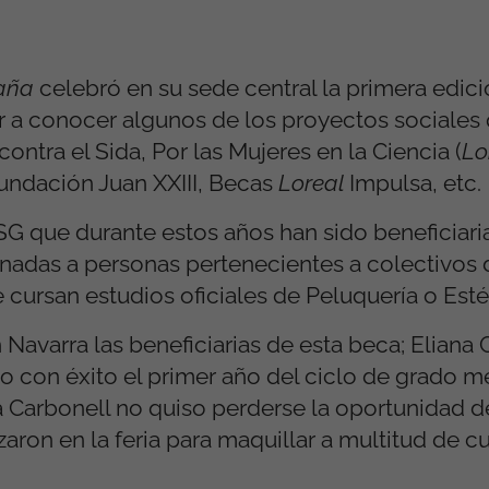
aña
celebró en su sede central la primera edici
r a conocer algunos de los proyectos sociales q
ntra el Sida, Por las Mujeres en la Ciencia (
Lo
undación Juan XXIII, Becas
Loreal
Impulsa, etc.
FSG que durante estos años han sido beneficiari
inadas a personas pertenecientes a colectivos
 cursan estudios oficiales de Peluquería o Esté
 Navarra las beneficiarias de esta beca; Eliana 
o con éxito el primer año del ciclo de grado m
na Carbonell no quiso perderse la oportunidad d
aron en la feria para maquillar a multitud de c