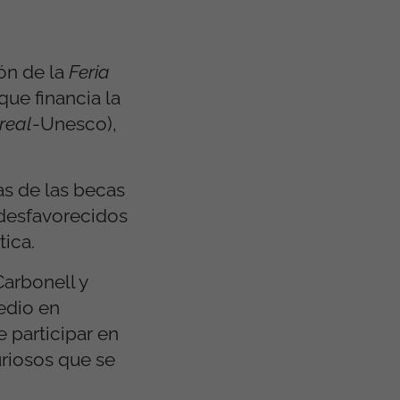
ón de la
Feria
ue financia la
real
-Unesco),
as de las becas
 desfavorecidos
tica.
Carbonell y
edio en
e participar en
uriosos que se