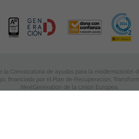
 la Convocatoria de ayudas para la modernización de
, financiada por el Plan de Recuperación, Transform
NextGeneration de la Unión Europea.