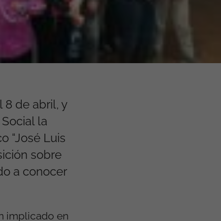
8 de abril, y
Social la
co “José Luis
sición sobre
dado a conocer
n implicado en