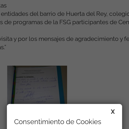
tas
 entidades del barrio de Huerta del Rey, colegi
es de programas de la FSG participantes de Ce
isita y por los mensajes de agradecimiento y fe
s.”
X
Consentimiento de Cookies