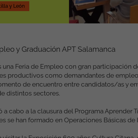
illa y León
mpleo y Graduación APT Salamanca
na Feria de Empleo con gran participación de
ores productivos como demandantes de empleo
 momento de encuentro entre candidatos/as y e
 distintos sectores.
ó a cabo a la clausura del Programa Aprender 
ntes se han formado en Operaciones Básicas de 
 visitar la Exposición 600 años Cultura Gitana,