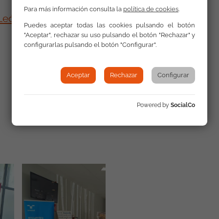
Para más información consulta la
política de cookies
.
 León
Puedes aceptar todas las cookies pulsando el botón
"Aceptar", rechazar su uso pulsando el botón "Rechazar" y
configurarlas pulsando el botón "Configurar".
Aceptar
Rechazar
Configurar
Galería
Powered by
SocialCo