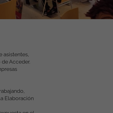
 asistentes,
 de Acceder.
mpresas
Trabajando,
la Elaboración
 expuesta en el