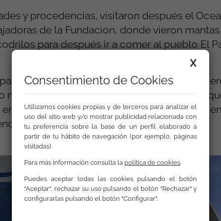
dades y procedencias, visitaron después el Oce
jadoras de la Fundación, donde vieron mantas 
ocodrilos para después ir a comer al pueblo El 
X
Consentimiento de Cookies
cipantes que venían de fuera de Valencia, cogie
do mucho haber tenido un día diferente en el q
Utilizamos cookies propias y de terceros para analizar el
ncargarse de las tareas domésticas diarias en
uso del sitio web y/o mostrar publicidad relacionada con
encontrarnos pronto.
tu preferencia sobre la base de un perfil elaborado a
partir de tu hábito de navegación (por ejemplo, páginas
visitadas).
Para más información consulta la
política de cookies
.
Puedes aceptar todas las cookies pulsando el botón
"Aceptar", rechazar su uso pulsando el botón "Rechazar" y
configurarlas pulsando el botón "Configurar".