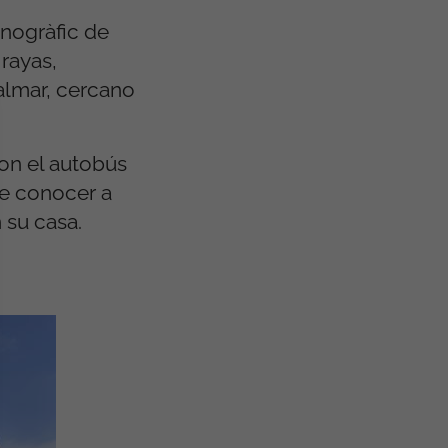
anogràfic de
rayas,
Palmar, cercano
ron el autobús
ue conocer a
 su casa.