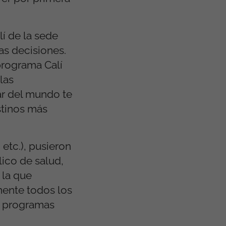
í de la sede
as decisiones.
programa Calí
las
ar del mundo te
stinos más
etc.), pusieron
ico de salud,
 la que
mente todos los
y programas