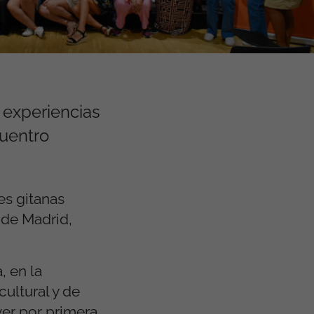
 experiencias
cuentro
es gitanas
 de Madrid,
, en la
ultural y de
ver por primera