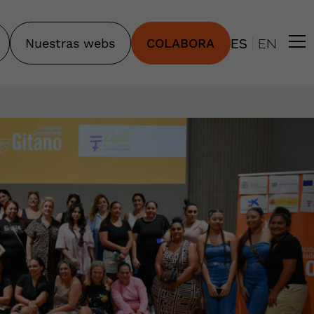
|
Nuestras webs
COLABORA
ES
EN