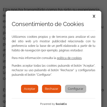
Ella nos ha transmitido como ha sido su experiencia
en dicho encuentro. Nos cuenta que ha sido muy
X
enriquecedora ya que pudo compartir con otros
Consentimiento de Cookies
compañeros/as voluntarios/as del resto de España su
papel dentro del mundo del voluntariado. Una de las
Utilizamos cookies propias y de terceros para analizar el uso
cosas que más le entusiasmo fue le papel
del sitio web y/o mostrar publicidad relacionada con tu
protagonista que le dieron a todos y a todas los
preferencia sobre la base de un perfil elaborado a partir de tu
asistentes en el Encuentro, donde los técnicos de la
hábito de navegación (por ejemplo, páginas visitadas).
FSG quedaron muy contentos con la participación e
Para más información consulta la
política de cookies
.
implicación en las acciones grupales que se
Puedes aceptar todas las cookies pulsando el botón "Aceptar",
presentaron, donde pudieron tratar temas tales como
rechazar su uso pulsando el botón "Rechazar" y configurarlas
la difusión a través de distintos medios de
pulsando el botón "Configurar".
comunicación como por ejemplo las redes sociales.
Aceptar
Rechazar
Configurar
Esto es solo un punto de partida para un trabajo futuro
donde lo importante es fomentar la participación y
que otros voluntarios/as como Dolores se sumen a
Powered by
SocialCo