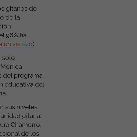
os gitanos de
o de la
ción
el 96% ha
 un vistazo
)
, solo
a Mónica
s del programa
ón educativa del
ia.
n sus niveles
unidad gitana:
gura Chamorro,
esional de los