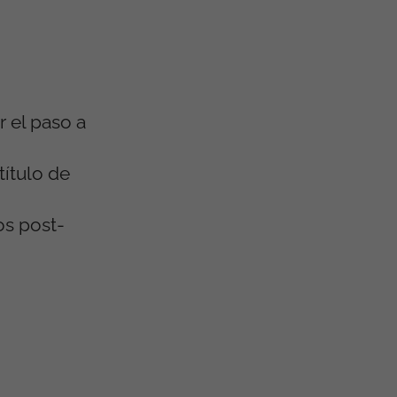
 el paso a
título de
os post-