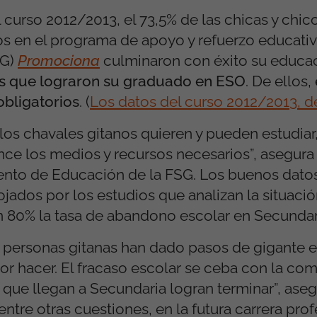
l curso 2012/2013, el 73,5% de las chicas y chic
os en el programa de apoyo y refuerzo educativ
SG)
Promociona
culminaron con éxito su educa
s que lograron su graduado en ESO
. De ellos,
obligatorios
. (
Los datos del curso 2012/2013, de
os chavales gitanos quieren y pueden estudiar
nce los medios y recursos necesarios”, asegur
ento de Educación de la FSG. Los buenos dato
ojados por los estudios que analizan la situaci
n 80% la tasa de abandono escolar en Secundar
s personas gitanas han dado pasos de gigante e
 hacer. El fracaso escolar se ceba con la com
 que llegan a Secundaria logran terminar”, ase
entre otras cuestiones, en la futura carrera prof