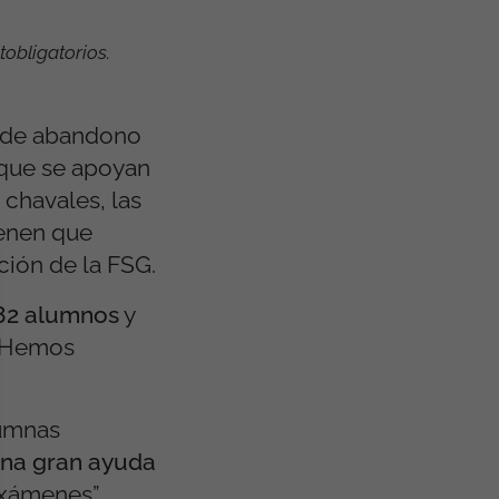
obligatorios.
e de abandono
que se apoyan
 chavales, las
tienen que
ción de la FSG.
182 alumnos
y
 Hemos
lumnas
una gran ayuda
exámenes”,