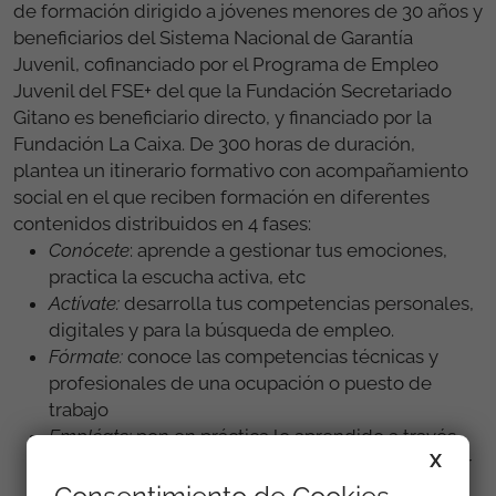
de formación dirigido a jóvenes menores de 30 años y
beneficiarios del Sistema Nacional de Garantía
Juvenil, cofinanciado por el Programa de Empleo
Juvenil del FSE+ del que la Fundación Secretariado
Gitano es beneficiario directo, y financiado por la
Fundación La Caixa. De 300 horas de duración,
plantea un itinerario formativo con acompañamiento
social en el que reciben formación en diferentes
contenidos distribuidos en 4 fases:
Conócete
: aprende a gestionar tus emociones,
practica la escucha activa, etc
Actívate:
desarrolla tus competencias personales,
digitales y para la búsqueda de empleo.
Fórmate:
conoce las competencias técnicas y
profesionales de una ocupación o puesto de
trabajo
Empléate:
pon en práctica lo aprendido a través
X
de prácticas no laborales en empresas del sector