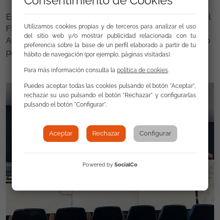
Consentimiento de Cookies
Esta formación es posible gracias a la financiación del
Utilizamos cookies propias y de terceros para analizar el uso
FSE+ y Fundación La Caixa. También agradecer a la
del sitio web y/o mostrar publicidad relacionada con tu
Agencia Local de Desarrollo por la cesión del espacio
preferencia sobre la base de un perfil elaborado a partir de tu
para desarrollar la actividad.
hábito de navegación (por ejemplo, páginas visitadas).
Para más información consulta la
política de cookies
.
Puedes aceptar todas las cookies pulsando el botón "Aceptar",
rechazar su uso pulsando el botón "Rechazar" y configurarlas
pulsando el botón "Configurar".
Aceptar
Rechazar
Configurar
Powered by
SocialCo