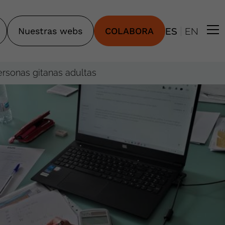
|
Nuestras webs
COLABORA
ES
EN
rsonas gitanas adultas