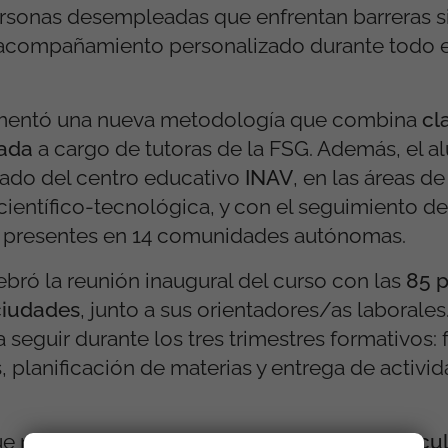
sonas desempleadas que enfrentan barreras si
 acompañamiento personalizado durante todo 
lementó una nueva metodología que combina
cl
zada
a cargo de tutoras de la FSG. Además, el 
zado del centro educativo
INAV
, en las áreas de
científico-tecnológica, y con el seguimiento d
, presentes en 14 comunidades autónomas.
ebró la reunión inaugural del curso con las
85 
ciudades
, junto a sus orientadores/as laborales
 seguir durante los tres trimestres formativos:
planificación de materias y entrega de activi
ue muy positiva: el
100% del alumnado matricula