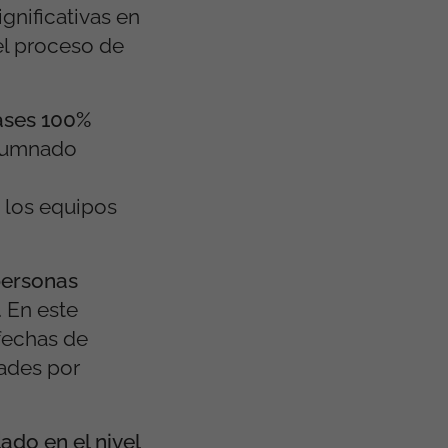
gnificativas en
el proceso de
ases 100%
alumnado
e los equipos
personas
. En este
 fechas de
dades por
do en el nivel