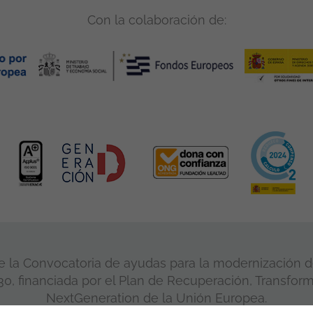
Con la colaboración de:
 la Convocatoria de ayudas para la modernización de
, financiada por el Plan de Recuperación, Transform
NextGeneration de la Unión Europea.