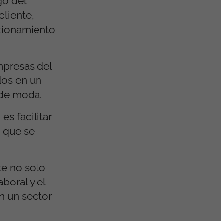
go del
cliente,
ncionamiento
mpresas del
idos en un
 de moda.
es facilitar
 que se
te no solo
boral y el
n un sector