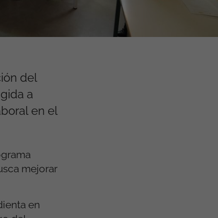
ión del
igida a
boral en el
rograma
busca mejorar
dienta en