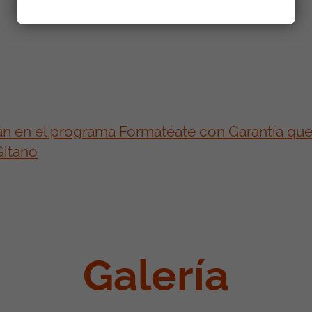
rán en el programa Formatéate con Garantía q
Gitano
Galería