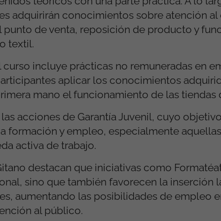
idos teóricos con una parte práctica. A lo lar
es adquirirán conocimientos sobre atención al 
el punto de venta, reposición de producto y fu
 textil.
l curso incluye prácticas no remuneradas en e
s participantes aplicar los conocimientos adquir
 primera mano el funcionamiento de las tiendas
s acciones de Garantía Juvenil, cuyo objetivo 
 a formación y empleo, especialmente aquellas
a activa de trabajo.
itano destacan que iniciativas como Formatéa
nal, sino que también favorecen la inserción la
les, aumentando las posibilidades de empleo e
ención al público.