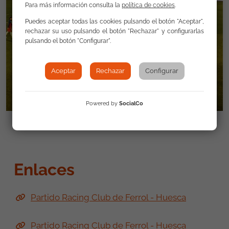
Para más información consulta la
política de cookies
.
Puedes aceptar todas las cookies pulsando el botón "Aceptar",
rechazar su uso pulsando el botón "Rechazar" y configurarlas
pulsando el botón "Configurar".
Aceptar
Rechazar
Configurar
Powered by
SocialCo
Enlaces
Partido Racing Club de Ferrol - Huesca
Partido Racing Club de Ferrol - Huesca