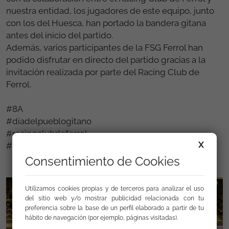
nuestra entidad, los jugadores de este equipo, junto
con los del Huesca, han portado la bandera gitana
antes del inicio del partido.
Además, varios participantes de la FSG Ferrol han
podido disfrutar en directo del partido gracias a la
invitación realizada por parte del Racing Club de
Ferrol.
#8A
#díadelpueblogitano
#racingclubdeferrol
X
#fsgferrol
Consentimiento de Cookies
Utilizamos cookies propias y de terceros para analizar el uso
del sitio web y/o mostrar publicidad relacionada con tu
preferencia sobre la base de un perfil elaborado a partir de tu
hábito de navegación (por ejemplo, páginas visitadas).