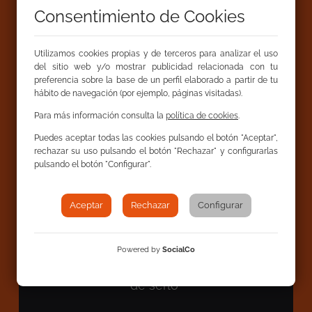
Consentimiento de Cookies
Utilizamos cookies propias y de terceros para analizar el uso
del sitio web y/o mostrar publicidad relacionada con tu
preferencia sobre la base de un perfil elaborado a partir de tu
hábito de navegación (por ejemplo, páginas visitadas).
Para más información consulta la
política de cookies
.
Puedes aceptar todas las cookies pulsando el botón "Aceptar",
rechazar su uso pulsando el botón "Rechazar" y configurarlas
pulsando el botón "Configurar".
Joaquín
Aceptar
Rechazar
Configurar
Participa en campaña Partir de Cero
"Me molesta cuando se usa la palabra
Powered by
SocialCo
gitano como insulto. Yo estoy orgulloso
de serlo"