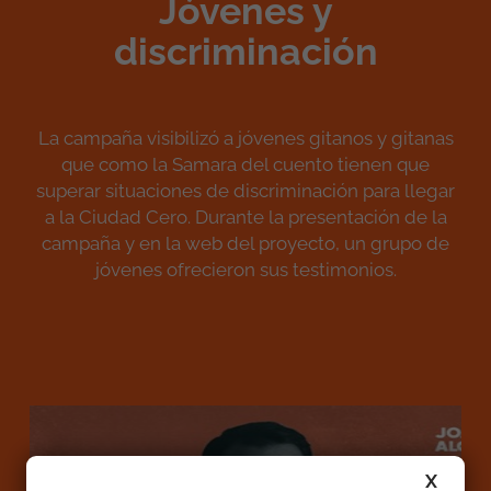
Jóvenes y
discriminación
La campaña visibilizó a jóvenes gitanos y gitanas
que como la Samara del cuento tienen que
superar situaciones de discriminación para llegar
a la Ciudad Cero. Durante la presentación de la
campaña y en la web del proyecto, un grupo de
jóvenes ofrecieron sus testimonios.
X