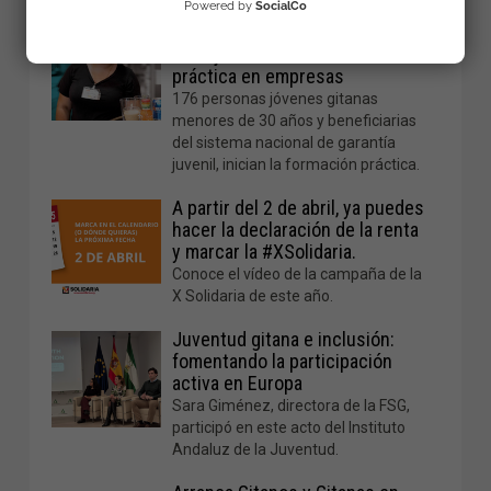
Powered by
SocialCo
El programa Aprender
Trabajando inicia la formación
práctica en empresas
176 personas jóvenes gitanas
menores de 30 años y beneficiarias
del sistema nacional de garantía
juvenil, inician la formación práctica.
A partir del 2 de abril, ya puedes
hacer la declaración de la renta
y marcar la #XSolidaria.
Conoce el vídeo de la campaña de la
X Solidaria de este año.
Juventud gitana e inclusión:
fomentando la participación
activa en Europa
Sara Giménez, directora de la FSG,
participó en este acto del
Instituto
Andaluz de la Juventud.