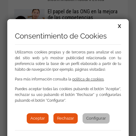
El papel de las ONG en la mejora
de las competencias
profesionales a través del
X
Fondo Social Europeo
Consentimiento de Cookies
El caso de la Fundación Secretariado
Gitano.
Utilizamos cookies propias y de terceros para analizar el uso
Fundación Secretariado Gitano y
del sitio web y/o mostrar publicidad relacionada con tu
Fundación LALIGA se unen en
preferencia sobre la base de un perfil elaborado a partir de tu
una acción de sensibilización
hábito de navegación (por ejemplo, páginas visitadas).
En la IV Edición ‘VS Racism’ con el
derbi Betis-Sevilla.
Para más información consulta la
política de cookies
.
Puedes aceptar todas las cookies pulsando el botón "Aceptar",
El programa TándEM de la
rechazar su uso pulsando el botón "Rechazar" y configurarlas
Fundación Secretariado Gitano
pulsando el botón "Configurar".
alcanza el ecuador de su
tercera edición
Esta edición del programa de
Aceptar
Rechazar
Configurar
formación en alternancia con el
empleo comenzó 2 de septiembre
de 2024 con 58 jóvenes.