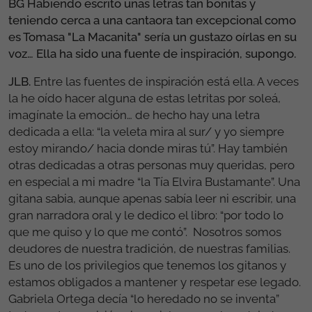
BG Habiendo escrito unas letras tan bonitas y
teniendo cerca a una cantaora tan excepcional como
es Tomasa "La Macanita" sería un gustazo oírlas en su
voz… Ella ha sido una fuente de inspiración, supongo.
JLB.
Entre las fuentes de inspiración está ella. A veces
la he oído hacer alguna de estas letritas por soleá,
imagínate la emoción… de hecho hay una letra
dedicada a ella: “la veleta mira al sur/ y yo siempre
estoy mirando/ hacia donde miras tú”. Hay también
otras dedicadas a otras personas muy queridas, pero
en especial a mi madre “la Tía Elvira Bustamante”. Una
gitana sabia, aunque apenas sabía leer ni escribir, una
gran narradora oral y le dedico el libro: “por todo lo
que me quiso y lo que me contó”. Nosotros somos
deudores de nuestra tradición, de nuestras familias.
Es uno de los privilegios que tenemos los gitanos y
estamos obligados a mantener y respetar ese legado.
Gabriela Ortega decía “lo heredado no se inventa”