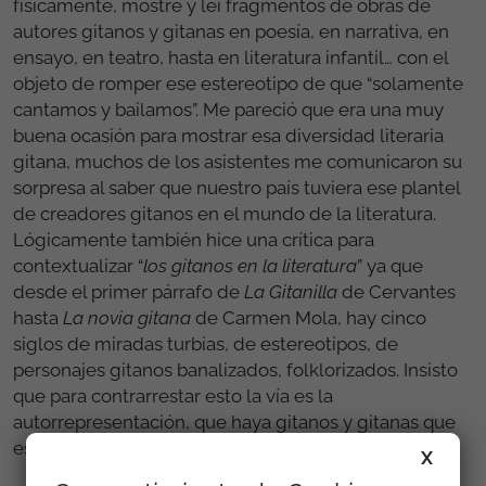
físicamente, mostré y leí fragmentos de obras de
autores gitanos y gitanas en poesía, en narrativa, en
ensayo, en teatro, hasta en literatura infantil… con el
objeto de romper ese estereotipo de que “solamente
cantamos y bailamos”. Me pareció que era una muy
buena ocasión para mostrar esa diversidad literaria
gitana, muchos de los asistentes me comunicaron su
sorpresa al saber que nuestro país tuviera ese plantel
de creadores gitanos en el mundo de la literatura.
Lógicamente también hice una crítica para
contextualizar “
los gitanos en la literatura
” ya que
desde el primer párrafo de
La Gitanilla
de Cervantes
hasta
La novia gitana
de Carmen Mola, hay cinco
siglos de miradas turbias, de estereotipos, de
personajes gitanos banalizados, folklorizados. Insisto
que para contrarrestar esto la vía es la
autorrepresentación, que haya gitanos y gitanas que
escriban en primera persona en todos los géneros.
X