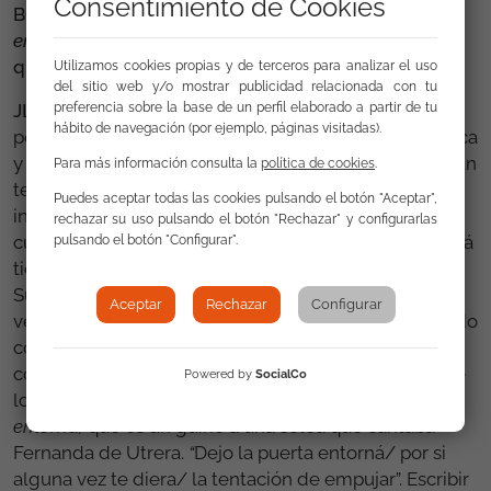
Consentimiento de Cookies
BG. Como este poemario que nos traes,
La puerta
entorná
, un título que tiene una gran sonoridad, ¿a
qué suena, de dónde te inspiras?
Utilizamos cookies propias y de terceros para analizar el uso
del sitio web y/o mostrar publicidad relacionada con tu
preferencia sobre la base de un perfil elaborado a partir de tu
JLB.
Surge de una necesidad de buscar una voz
hábito de navegación (por ejemplo, páginas visitadas).
poética que nos conecta con la lírica popular flamenca
y en ella la importancia que los gitanos y lo gitano han
Para más información consulta la
política de cookies
.
tenido. La lírica popular cuando es buena, es
Puedes aceptar todas las cookies pulsando el botón "Aceptar",
insuperable, es un tesoro que forma parte del acervo
rechazar su uso pulsando el botón "Rechazar" y configurarlas
cultural español y por ende gitano. Un cante por soleá
pulsando el botón "Configurar".
tiene tres o cuatro versos, yo prefiero los de tres.
Supone decir mucho con tan pocas palabras. ¿Cómo
Aceptar
Rechazar
Configurar
veinticuatro sílabas pueden contener tanto significado
como para contar una historia, o sugerirla o para
convertirse en un aforismo?, esa brevedad es uno de
Powered by
SocialCo
los recursos que yo he utilizado en
La puerta
entorná,
que es un guiño a una soleá que cantaba
Fernanda de Utrera.
“
Dejo la puerta entorná/ por si
alguna vez te diera/ la tentación de empujar”. Escribir