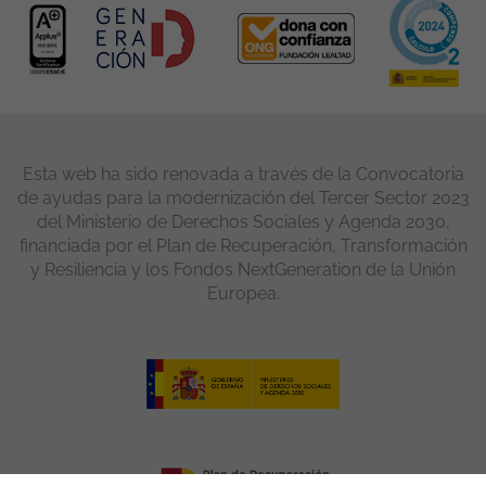
Esta web ha sido renovada a través de la Convocatoria
de ayudas para la modernización del Tercer Sector 2023
del Ministerio de Derechos Sociales y Agenda 2030,
financiada por el Plan de Recuperación, Transformación
y Resiliencia y los Fondos NextGeneration de la Unión
Europea.