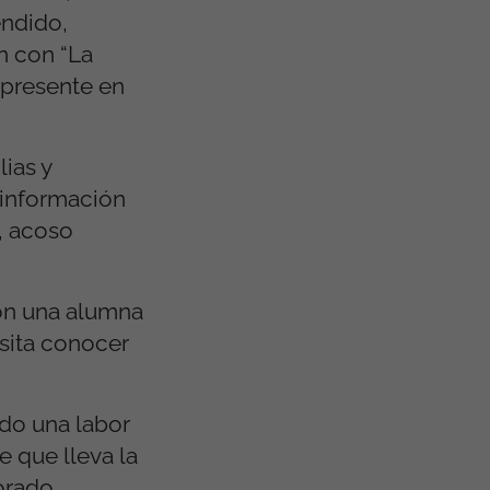
endido,
n con “La
, presente en
ias y
 información
t, acoso
con una alumna
sita conocer
ndo una labor
e que lleva la
orado,