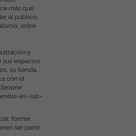
hace más que
er al público,
atismo, entre
istración y
e sus espacios
os, su tienda,
ca con el
s Seoane
ible-ies-luis-
ar, formar,
ieren ser parte