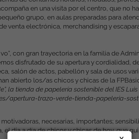
 acompaña en una visita por el centro, que no 
n pequeño grupo, en aulas preparadas para atend
de venta electrónica, merchandising y escapar
”, con gran trayectoria en la familia de Admin
mos disfrutado de su apertura y cordialidad, d
ca, salón de actos, pabellón y sala de usos vari
 han abierto los/as chicos y chicas de la FPBási
e”, la tienda de papelería sostenible del IES Lui
s/apertura-trazo-verde-tienda-papeleria-sosten
otivadoras, necesarias, importantes; sensibiliz
, el día a día de chicos y chicas de hoy, que qu