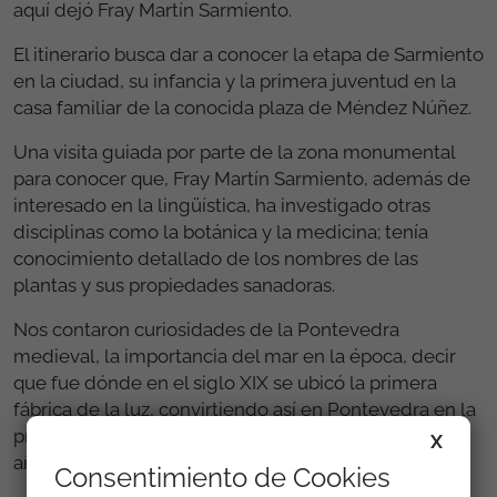
aquí dejó Fray Martín Sarmiento.
El itinerario busca dar a conocer la etapa de Sarmiento
en la ciudad, su infancia y la primera juventud en la
casa familiar de la conocida plaza de Méndez Núñez.
Una visita guiada por parte de la zona monumental
para conocer que, Fray Martín Sarmiento, además de
interesado en la lingüística, ha investigado otras
disciplinas como la botánica y la medicina; tenía
conocimiento detallado de los nombres de las
plantas y sus propiedades sanadoras.
Nos contaron curiosidades de la Pontevedra
medieval, la importancia del mar en la época, decir
que fue dónde en el siglo XIX se ubicó la primera
fábrica de la luz, convirtiendo así en Pontevedra en la
primera urbe gallega con alumbrado eléctrico en el
X
año 1888, y etc., etc., etc.
Consentimiento de Cookies