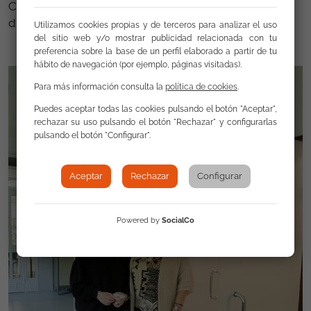
Como siempre nos encanta contarlo, lo hemos
disfrutado, creemos que se nos nota….
Utilizamos cookies propias y de terceros para analizar el uso
del sitio web y/o mostrar publicidad relacionada con tu
preferencia sobre la base de un perfil elaborado a partir de tu
hábito de navegación (por ejemplo, páginas visitadas).
Para más información consulta la
política de cookies
.
Puedes aceptar todas las cookies pulsando el botón "Aceptar",
rechazar su uso pulsando el botón "Rechazar" y configurarlas
pulsando el botón "Configurar".
Aceptar
Rechazar
Configurar
Powered by
SocialCo