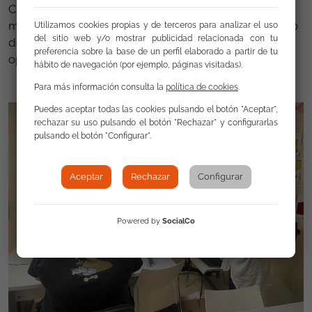
Con esta iniciativa, se da un paso decisivo hacia un
mañana donde la brecha digital sea solo un recuerdo
Utilizamos cookies propias y de terceros para analizar el uso
del sitio web y/o mostrar publicidad relacionada con tu
del pasado, y donde todos y todas tengamos la
preferencia sobre la base de un perfil elaborado a partir de tu
oportunidad de prosperar en la era digital.
hábito de navegación (por ejemplo, páginas visitadas).
Para más información consulta la
política de cookies
.
Puedes aceptar todas las cookies pulsando el botón "Aceptar",
rechazar su uso pulsando el botón "Rechazar" y configurarlas
pulsando el botón "Configurar".
Aceptar
Rechazar
Configurar
Powered by
SocialCo