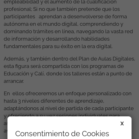
empleabilidad y el aumento de la cualificación
profesional; Si no que también pretende que los
participantes aprendan a desenvolverse de forma
autónoma en el mundo digital, comprendiendo y
dominando trámites en línea, navegando la vasta red
de información y desarrollando habilidades
fundamentales para su éxito en la era digital.
Además, y también dentro del Plan de Aulas Digitales,
esta figura será compartida con los programas de
Educación y Calí, donde los talleres están a punto de
arrancar.
En ellos ofreceremos un enfoque personalizado con
hasta 3 niveles diferentes de aprendizaje,
adaptándonos al nivel de partida de cada participante
y ofreciendo a su vez sesiones individuales para
asegurarnos de que nadie se quede atrás en esta
X
aventura.
Consentimiento de Cookies