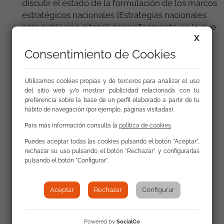
discutir el estado de la formulación de los marcos
estratégicos nacionales (Estrategias nacionales
para población gitana), específicamente en lo que
X
respecta a su alineación y armonización con las
políticas generales, abordando las principales
Consentimiento de Cookies
barreras para la inclusión y la igualdad, como el
racismo, la discriminación y las expresiones de
Utilizamos cookies propias y de terceros para analizar el uso
antigitanismo, y mitigar el impacto de la
del sitio web y/o mostrar publicidad relacionada con tu
pandemia Covid-19 en las comunidades
preferencia sobre la base de un perfil elaborado a partir de tu
hábito de navegación (por ejemplo, páginas visitadas).
romaníes.
Para más información consulta la
política de cookies
.
Puedes aceptar todas las cookies pulsando el botón "Aceptar",
rechazar su uso pulsando el botón "Rechazar" y configurarlas
Enlaces
pulsando el botón "Configurar".
Agenda de la Plataforma europea para la
Aceptar
Rechazar
Configurar
inclusión de la población gitana 20-21 de
septiembre de 2021
Powered by
SocialCo