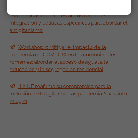
Workshop 1: Evaluación de los marcos
estratégicos nacionales de los romaníes:
integración y políticas específicas para abordar el
antigitanismo
Workshop 2: Mitigar el impacto de la
pandemia de COVID-19 en las comunidades
romaníes: abordar el acceso desigual a la
educación y la segregación residencial
La UE reafirma su compromiso para la
inclusión de los gitanos tras pandemia. Swissinfo.
21.09.21