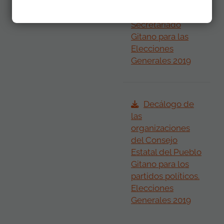
de interés
Propuestas
Fundación
Secretariado
Gitano para las
Elecciones
Generales 2019
Decálogo de
las
organizaciones
del Consejo
Estatal del Pueblo
Gitano para los
partidos políticos.
Elecciones
Generales 2019