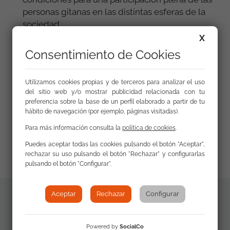
personas gitanas en las distintas esferas de la
sociedad.
X
Consentimiento de Cookies
Utilizamos cookies propias y de terceros para analizar el uso
Enlaces
del sitio web y/o mostrar publicidad relacionada con tu
preferencia sobre la base de un perfil elaborado a partir de tu
hábito de navegación (por ejemplo, páginas visitadas).
Dossier FSG "Elecciones 2019. Generales,
Para más información consulta la
política de cookies
.
Europeas, Autonómicas y Municipales"
Puedes aceptar todas las cookies pulsando el botón "Aceptar",
rechazar su uso pulsando el botón "Rechazar" y configurarlas
pulsando el botón "Configurar".
Aceptar
Rechazar
Configurar
Documentos
Folleto
Powered by
SocialCo