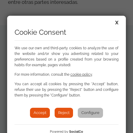
entre otras partes interesadas.
X
Cookie Consent
Additional
Guía práctica
We use our own and third-party cookies to analyze the use of
documents
the website and/or show you advertising related to your
para las ONG para
preferences based on a profile created from your browsing
prevenir la
habits (for example, pages visited).
discriminación
For more information, consult the
cookie policy
.
contra la
Comunidad Gitana
You can accept all cookies by pressing the "Accept" button,
refuse their use by pressing the "Reject" button and configure
(PDF 925 kb)
them by pressing the "Configure" button.
Guía práctica
Accept
Reject
Configure
para las ONG para
prevenir la
Powered by
SocialCo