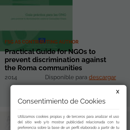
FSG AS CONTRIBUTING AUTHOR
Practical Guide for NGOs to
prevent discrimination against
the Roma communities
2014
Disponible para
descargar
X
Consentimiento de Cookies
Utilizamos cookies propias y de terceros para analizar el uso
del sitio web y/o mostrar publicidad relacionada con tu
preferencia sobre la base de un perfil elaborado a partir de tu