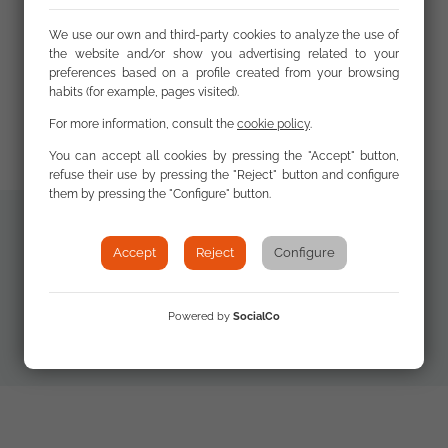
constitución y las actividades de la red antes de
realizar un análisis crítico de los Fondos
We use our own and third-party cookies to analyze the use of
Estructurales como política e instrumento
the website and/or show you advertising related to your
preferences based on a profile created from your browsing
financiero para tratar de resolver los problemas
habits (for example, pages visited).
del pueblo gitano. Concluye identificando
For more information, consult the
cookie policy
.
lecciones aprendidas y retos a futuro de la red.
You can accept all cookies by pressing the "Accept" button,
refuse their use by pressing the "Reject" button and configure
them by pressing the "Configure" button.
Additional
Accept
Reject
Configure
Descargar PDF
materials
Documento
Powered by
SocialCo