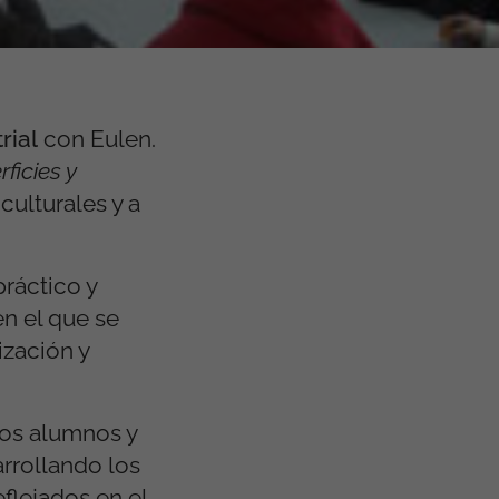
rial
con Eulen.
rﬁcies y
culturales y a
práctico y
en el que se
ización y
los alumnos y
arrollando los
flejados en el