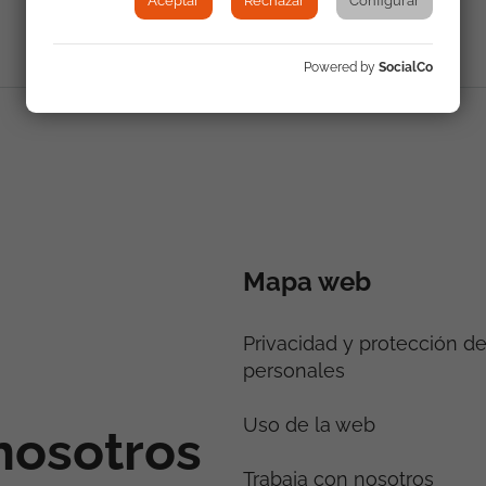
Aceptar
Rechazar
Configurar
Powered by
SocialCo
Mapa web
Privacidad y protección d
personales
Uso de la web
nosotros
Trabaja con nosotros