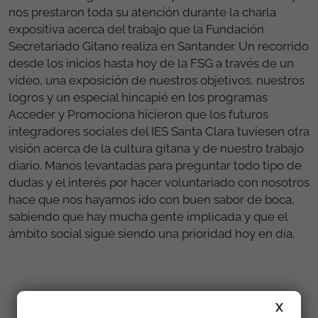
nos prestaron toda su atención durante la charla
expositiva acerca del trabajo que la Fundación
Secretariado Gitano realiza en Santander. Un recorrido
desde los inicios hasta hoy de la FSG a través de un
vídeo, una exposición de nuestros objetivos, nuestros
logros y un especial hincapié en los programas
Acceder y Promociona hicieron que los futuros
integradores sociales del IES Santa Clara tuviesen otra
visión acerca de la cultura gitana y de nuestro trabajo
diario. Manos levantadas para preguntar todo tipo de
dudas y el interés por hacer voluntariado con nosotros
hace que nos hayamos ido con buen sabor de boca,
sabiendo que hay mucha gente implicada y que el
ámbito social sigue siendo una prioridad hoy en día.
Galería
X