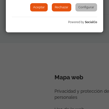
ciudadanía europea (PDF 953 Kb)
Aceptar
Rechazar
Configurar
Powered by
SocialCo
Mapa web
Privacidad y protección d
personales