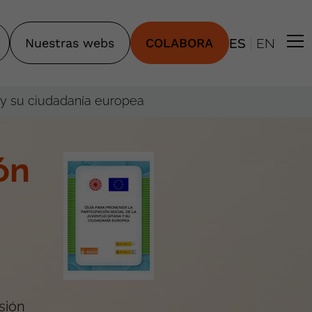
|
Nuestras webs
COLABORA
ES
EN
a y su ciudadanía europea
ón
sión