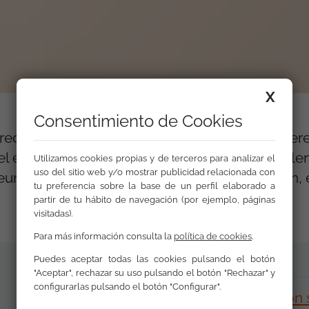
X
Consentimiento de Cookies
r recursos útiles para la juventud gitana en difer
y el ejercicio de sus derechos de ciudadanía pl
Utilizamos cookies propias y de terceros para analizar el
uso del sitio web y/o mostrar publicidad relacionada con
uropea y en la lucha contra la discriminación, 
tu preferencia sobre la base de un perfil elaborado a
partir de tu hábito de navegación (por ejemplo, páginas
visitadas).
Para más información consulta la
política de cookies
.
Puedes aceptar todas las cookies pulsando el botón
"Aceptar", rechazar su uso pulsando el botón "Rechazar" y
configurarlas pulsando el botón "Configurar".
Guía para promover la participación s