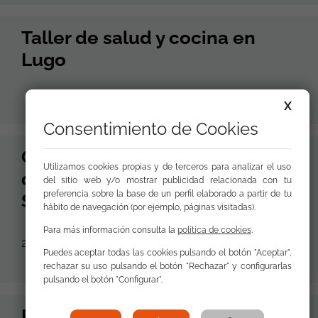
Taller de salud y cocina en
Lugo
X
Consentimiento de Cookies
Celebración en Cáceres del 7
Utilizamos cookies propias y de terceros para analizar el uso
de Abril, Día mundial de la
del sitio web y/o mostrar publicidad relacionada con tu
preferencia sobre la base de un perfil elaborado a partir de tu
Salud
hábito de navegación (por ejemplo, páginas visitadas).
Para más información consulta la
política de cookies
.
28 de Abril de 2011
Puedes aceptar todas las cookies pulsando el botón "Aceptar",
rechazar su uso pulsando el botón "Rechazar" y configurarlas
pulsando el botón "Configurar".
FSG Santander impartió un