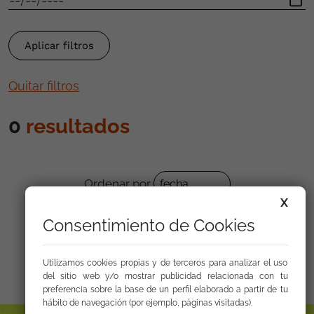
Quitar filtros
0
resultados
Ordenar por
X
Ver por página:
20
|
50
|
100
Consentimiento de Cookies
Utilizamos cookies propias y de terceros para analizar el uso
del sitio web y/o mostrar publicidad relacionada con tu
preferencia sobre la base de un perfil elaborado a partir de tu
hábito de navegación (por ejemplo, páginas visitadas).