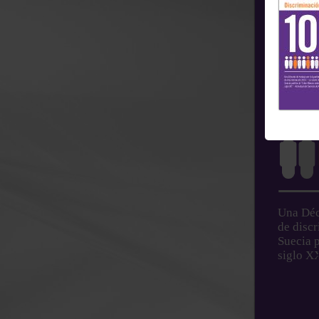
Una Déc
de disc
Suecia p
siglo X