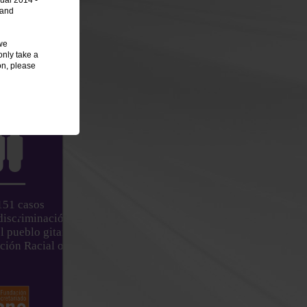
ual 2014 -
 and
SARIO
we
only take a
on, please
: 1073 casos
151 casos
 discriminación
•
l pueblo gitano en el
ción Racial o Étnica.