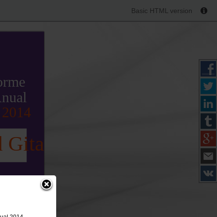
Basic HTML version
orme
nual
 2014
 Gitana