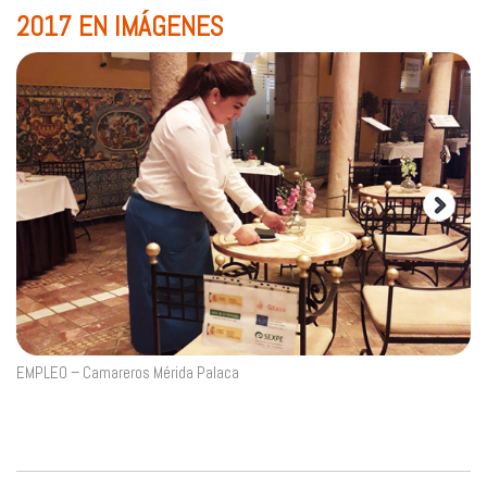
2017 EN IMÁGENES
EMPLEO – Camareros Mérida Palaca
EM